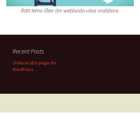
Rätt tema låter din webbsida växa snabbare.
Recent Posts
10 Bästa SEO-plugin för
WordPress