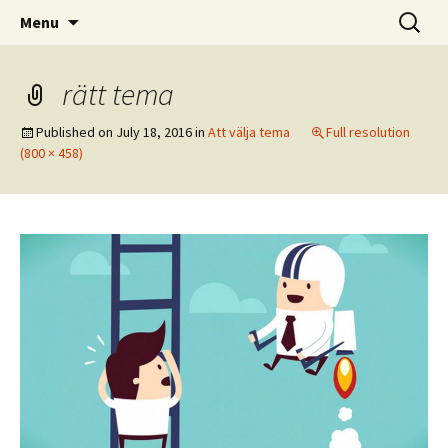
Allt om hur man bygger webbsidor i
Skip
Search
WP Magazine
Menu
to
for:
Wordpress
content
rätt tema
Published on
July 18, 2016
in
Att välja tema
Full resolution
(800 × 458)